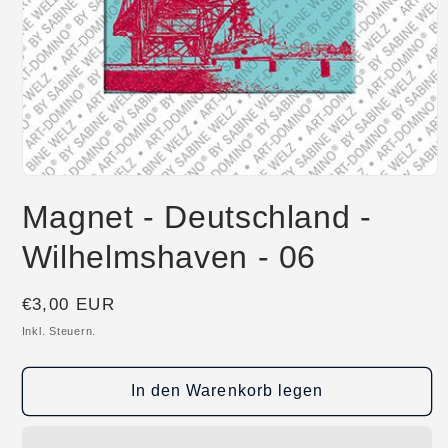
Medien
1
Magnet - Deutschland -
in
Modal
öffnen
Wilhelmshaven - 06
Normaler
€3,00 EUR
Preis
Inkl. Steuern.
In den Warenkorb legen