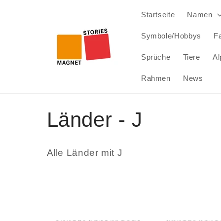
Direkt
zum
Startseite
Namen
Inhalt
Symbole/Hobbys
Fa
Sprüche
Tiere
Al
Rahmen
News
K
Länder - J
a
Alle Länder mit J
t
e