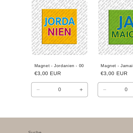
g
o
r
i
e
Magnet - Jordanien - 00
Magnet - Jamai
Normaler
€3,00 EUR
Normaler
€3,00 EUR
:
Preis
Preis
Verringere
Erhöhe
Verringere
die
die
die
Menge
Menge
Menge
für
für
für
Default
Default
Default
Title
Title
Title
Suche