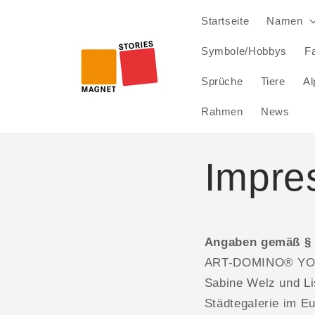
Direkt
zum
Startseite
Namen
Inhalt
Symbole/Hobbys
Fa
Sprüche
Tiere
Al
Rahmen
News
Impre
Angaben gemäß §
ART-DOMINO® YO
Sabine Welz und L
Städtegalerie im E