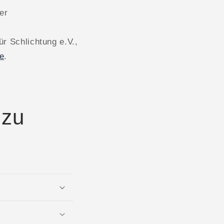
er
ür Schlichtung e.V.,
e
.
 zu