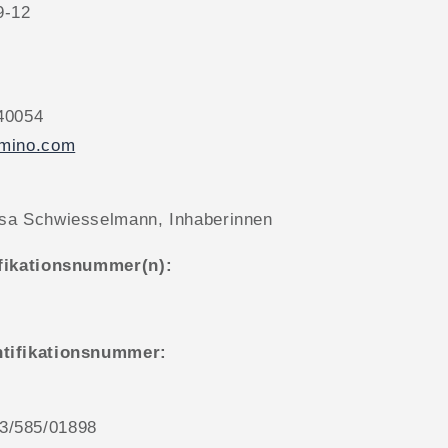
9-12
40054
omino.com
isa Schwiesselmann, Inhaberinnen
ifikationsnummer(n):
ntifikationsnummer:
3/585/01898