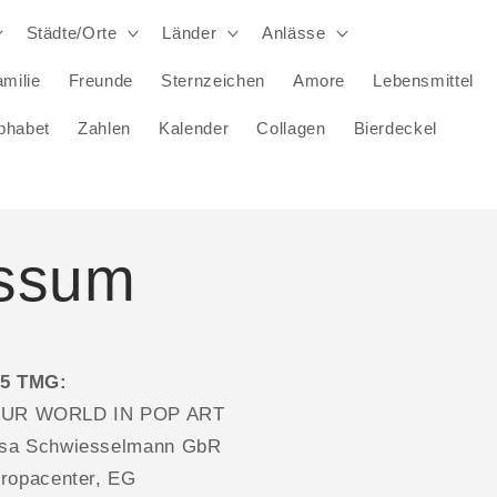
Städte/Orte
Länder
Anlässe
milie
Freunde
Sternzeichen
Amore
Lebensmittel
phabet
Zahlen
Kalender
Collagen
Bierdeckel
ssum
 5 TMG:
UR WORLD IN POP ART
isa Schwiesselmann GbR
uropacenter, EG