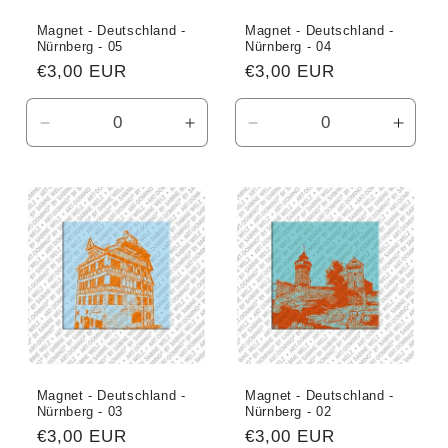
Magnet - Deutschland -
Magnet - Deutschland -
Nürnberg - 05
Nürnberg - 04
Normaler
€3,00 EUR
Normaler
€3,00 EUR
Preis
Preis
Verringere
Erhöhe
Verringere
Erhö
die
die
die
die
Menge
Menge
Menge
Meng
für
für
für
für
Default
Default
Default
Defau
Title
Title
Title
Title
Magnet - Deutschland -
Magnet - Deutschland -
Nürnberg - 03
Nürnberg - 02
Normaler
€3,00 EUR
Normaler
€3,00 EUR