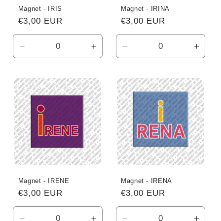
Magnet - IRIS
Magnet - IRINA
Normaler
€3,00 EUR
Normaler
€3,00 EUR
Preis
Preis
Verringere
Erhöhe
Verringere
Erhö
die
die
die
die
Menge
Menge
Menge
Meng
für
für
für
für
Default
Default
Default
Defau
Title
Title
Title
Title
Magnet - IRENE
Magnet - IRENA
Normaler
€3,00 EUR
Normaler
€3,00 EUR
Preis
Preis