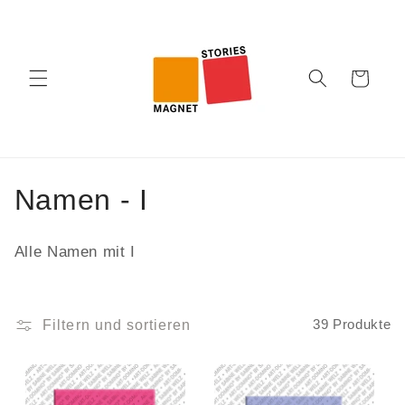
Direkt
zum
Inhalt
Warenkorb
K
Namen - I
a
Alle Namen mit I
t
e
Filtern und sortieren
39 Produkte
g
o