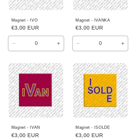
Magnet - IVO
Magnet - IVANKA
Normaler
€3,00 EUR
Normaler
€3,00 EUR
Preis
Preis
Verringere
Erhöhe
Verringere
Erhö
die
die
die
die
Menge
Menge
Menge
Meng
für
für
für
für
Default
Default
Default
Defau
Title
Title
Title
Title
Magnet - IVAN
Magnet - ISOLDE
Normaler
€3,00 EUR
Normaler
€3,00 EUR