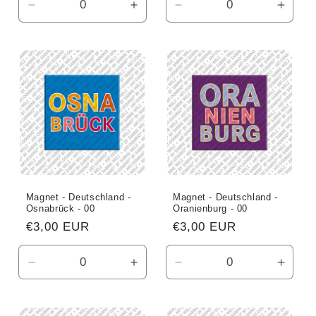
Verringere
Erhöhe
Verringere
Erhö
die
die
die
die
Menge
Menge
Menge
Meng
für
für
für
für
Default
Default
Default
Defau
Title
Title
Title
Title
Magnet - Deutschland -
Magnet - Deutschland -
Osnabrück - 00
Oranienburg - 00
Normaler
€3,00 EUR
Normaler
€3,00 EUR
Preis
Preis
Verringere
Erhöhe
Verringere
Erhö
die
die
die
die
Menge
Menge
Menge
Meng
für
für
für
für