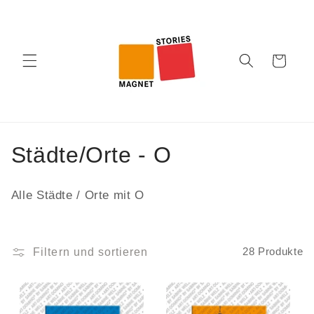
Direkt
zum
Inhalt
Warenkorb
K
Städte/Orte - O
a
Alle Städte / Orte mit O
t
e
Filtern und sortieren
28 Produkte
g
o