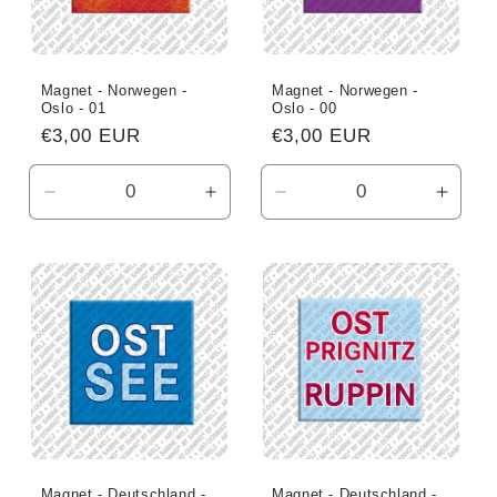
Magnet - Norwegen -
Magnet - Norwegen -
Oslo - 01
Oslo - 00
Normaler
€3,00 EUR
Normaler
€3,00 EUR
Preis
Preis
Verringere
Erhöhe
Verringere
Erhö
die
die
die
die
Menge
Menge
Menge
Meng
für
für
für
für
Default
Default
Default
Defau
Title
Title
Title
Title
Magnet - Deutschland -
Magnet - Deutschland -