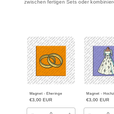
g
zwischen fertigen Sets oder kombinie
o
r
i
e
:
Magnet - Eheringe
Magnet - Hochze
Normaler
€3,00 EUR
Normaler
€3,00 EUR
Preis
Preis