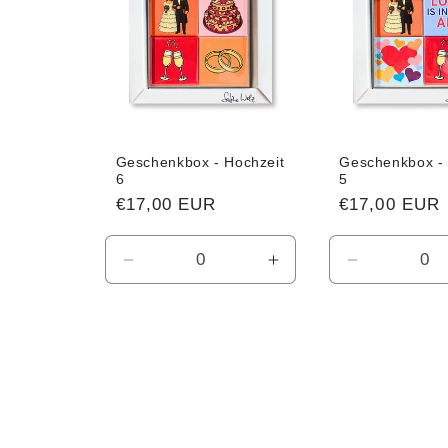
Geschenkbox - Hochzeit
Geschenkbox - 
6
5
Normaler
€17,00 EUR
Normaler
€17,00 EUR
Preis
Preis
Verringere
Erhöhe
Verringere
die
die
die
Menge
Menge
Menge
für
für
für
Default
Default
Default
Title
Title
Title