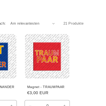
ach:
21 Produkte
EINANDER
Magnet - TRAUMPAAR
Normaler
€3,00 EUR
Preis