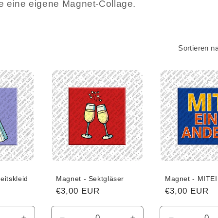
re eine eigene Magnet-Collage.
Sortieren n
itskleid
Magnet - Sektgläser
Magnet - MIT
Normaler
€3,00 EUR
Normaler
€3,00 EUR
Preis
Preis