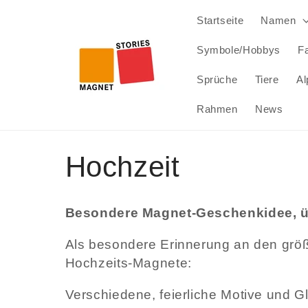
Direkt
zum
Startseite
Namen
Inhalt
Symbole/Hobbys
Fa
Sprüche
Tiere
Al
Rahmen
News
K
Hochzeit
a
Besondere Magnet-Geschenkidee, übe
t
Als besondere Erinnerung an den größ
Hochzeits-Magnete:
e
Verschiedene, feierliche Motive und 