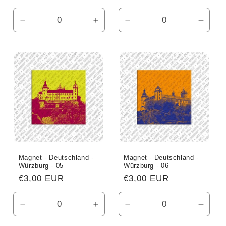
Preis
Preis
Verringere
Erhöhe
Verringere
Erhö
die
die
die
die
Menge
Menge
Menge
Meng
für
für
für
für
Default
Default
Default
Defau
Title
Title
Title
Title
Magnet - Deutschland -
Magnet - Deutschland -
Würzburg - 05
Würzburg - 06
Normaler
€3,00 EUR
Normaler
€3,00 EUR
Preis
Preis
Verringere
Erhöhe
Verringere
Erhö
die
die
die
die