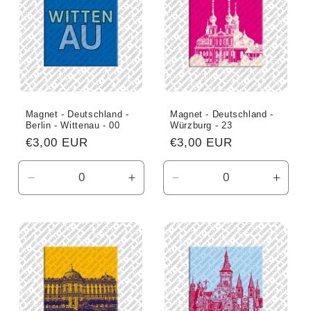
r
i
e
:
Magnet - Deutschland -
Magnet - Deutschland -
Berlin - Wittenau - 00
Würzburg - 23
Normaler
€3,00 EUR
Normaler
€3,00 EUR
Preis
Preis
Verringere
Erhöhe
Verringere
Erhö
die
die
die
die
Menge
Menge
Menge
Meng
für
für
für
für
Default
Default
Default
Defau
Title
Title
Title
Title