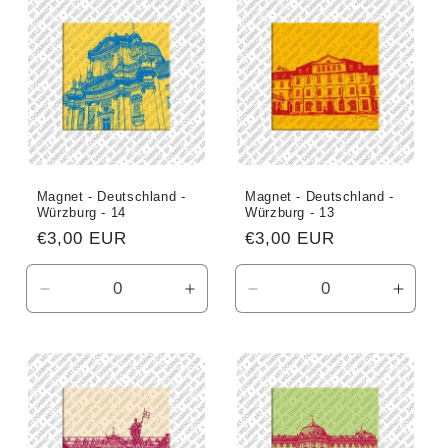
Default
Default
Default
Defau
Title
Title
Title
Title
Magnet - Deutschland -
Magnet - Deutschland -
Würzburg - 14
Würzburg - 13
Normaler
€3,00 EUR
Normaler
€3,00 EUR
Preis
Preis
Verringere
Erhöhe
Verringere
Erhö
die
die
die
die
Menge
Menge
Menge
Meng
für
für
für
für
Default
Default
Default
Defau
Title
Title
Title
Title