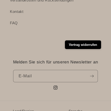
Versandkosten und Rücksendungen
Kontakt
FAQ
Vertrag widerrufen
Melden Sie sich für unseren Newsletter an
E-Mail
Instagram