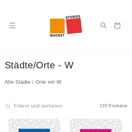
Direkt
zum
Inhalt
Warenkorb
K
Städte/Orte - W
a
Alle Städte / Orte mit W
t
e
Filtern und sortieren
139 Produkte
g
o