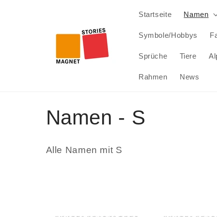
Direkt
zum
Startseite
Namen
Inhalt
Symbole/Hobbys
Fa
Sprüche
Tiere
Al
Rahmen
News
K
Namen - S
a
Alle Namen mit S
t
e