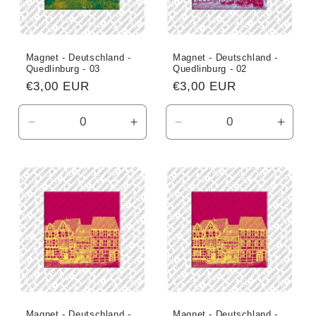
Magnet - Deutschland -
Magnet - Deutschland -
Quedlinburg - 03
Quedlinburg - 02
Normaler
€3,00 EUR
Normaler
€3,00 EUR
Preis
Preis
Verringere
Erhöhe
Verringere
Erhö
die
die
die
die
Menge
Menge
Menge
Meng
für
für
für
für
Default
Default
Default
Defau
Title
Title
Title
Title
Magnet - Deutschland -
Magnet - Deutschland -