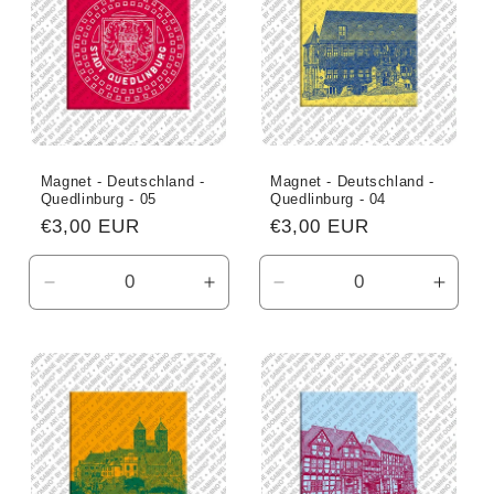
r
i
e
:
Magnet - Deutschland -
Magnet - Deutschland -
Quedlinburg - 05
Quedlinburg - 04
Normaler
€3,00 EUR
Normaler
€3,00 EUR
Preis
Preis
Verringere
Erhöhe
Verringere
Erhö
die
die
die
die
Menge
Menge
Menge
Meng
für
für
für
für
Default
Default
Default
Defau
Title
Title
Title
Title