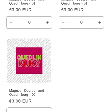
Quedlinburg - 01
Quedlinburg - 01
Normaler
€3,00 EUR
Normaler
€3,00 EUR
Preis
Preis
Verringere
Erhöhe
Verringere
Erhö
die
die
die
die
Menge
Menge
Menge
Meng
für
für
für
für
Default
Default
Default
Defau
Title
Title
Title
Title
Magnet - Deutschland -
Quedlinburg - 00
Normaler
€3,00 EUR
Preis