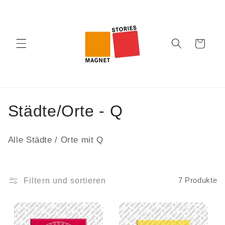
Direkt
zum
Inhalt
Warenkorb
K
Städte/Orte - Q
a
Alle Städte / Orte mit Q
t
e
Filtern und sortieren
7 Produkte
g
o