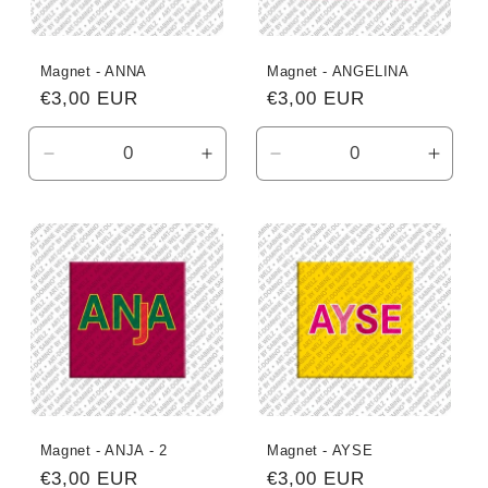
Magnet - ANNA
Magnet - ANGELINA
Normaler
€3,00 EUR
Normaler
€3,00 EUR
Preis
Preis
Verringere
Erhöhe
Verringere
Erhö
die
die
die
die
Menge
Menge
Menge
Meng
für
für
für
für
Default
Default
Default
Defau
Title
Title
Title
Title
Magnet - ANJA - 2
Magnet - AYSE
Normaler
€3,00 EUR
Normaler
€3,00 EUR