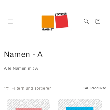
Direkt
zum
Inhalt
Warenkorb
K
Namen - A
a
Alle Namen mit A
t
e
Filtern und sortieren
146 Produkte
g
o