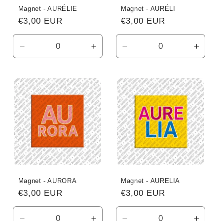
Magnet - AURÉLIE
Magnet - AURÉLI
Normaler
€3,00 EUR
Normaler
€3,00 EUR
Preis
Preis
Verringere
Erhöhe
Verringere
Erhö
die
die
die
die
Menge
Menge
Menge
Meng
für
für
für
für
Default
Default
Default
Defau
Title
Title
Title
Title
Magnet - AURORA
Magnet - AURELIA
Normaler
€3,00 EUR
Normaler
€3,00 EUR
Preis
Preis