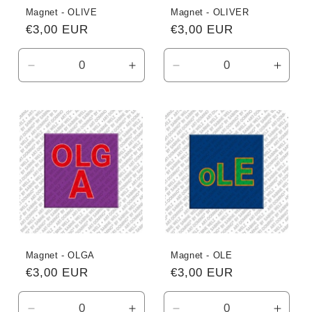
Magnet - OLIVE
Magnet - OLIVER
Normaler
€3,00 EUR
Normaler
€3,00 EUR
Preis
Preis
Verringere
Erhöhe
Verringere
Erhö
die
die
die
die
Menge
Menge
Menge
Meng
für
für
für
für
Default
Default
Default
Defau
Title
Title
Title
Title
Magnet - OLGA
Magnet - OLE
Normaler
€3,00 EUR
Normaler
€3,00 EUR
Preis
Preis