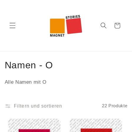
Direkt
zum
Inhalt
Warenkorb
K
Namen - O
a
Alle Namen mit O
t
e
Filtern und sortieren
22 Produkte
g
o