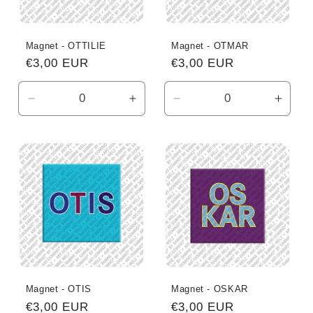
Magnet - OTTILIE
Magnet - OTMAR
Normaler
€3,00 EUR
Normaler
€3,00 EUR
Preis
Preis
Verringere
Erhöhe
Verringere
Erhö
die
die
die
die
Menge
Menge
Menge
Meng
für
für
für
für
Default
Default
Default
Defau
Title
Title
Title
Title
Magnet - OTIS
Magnet - OSKAR
Normaler
€3,00 EUR
Normaler
€3,00 EUR