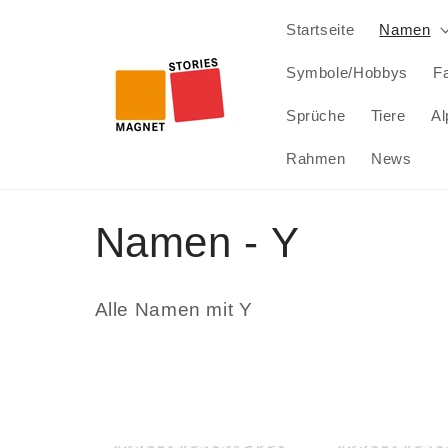
Direkt
zum
Startseite
Namen
Inhalt
Symbole/Hobbys
Fa
Sprüche
Tiere
Al
Rahmen
News
K
Namen - Y
a
Alle Namen mit Y
t
e