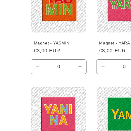
Magnet - YASMIN
Magnet - YARA
Normaler
€3,00 EUR
Normaler
€3,00 EUR
Preis
Preis
Verringere
Erhöhe
Verringere
die
die
die
Menge
Menge
Menge
für
für
für
Default
Default
Default
Title
Title
Title