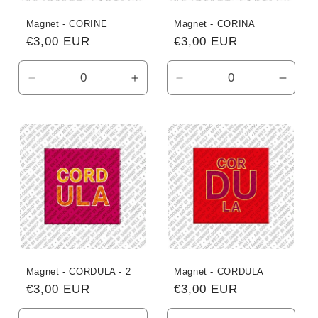
Magnet - CORINE
Magnet - CORINA
Normaler
€3,00 EUR
Normaler
€3,00 EUR
Preis
Preis
Verringere
Erhöhe
Verringere
Erhö
die
die
die
die
Menge
Menge
Menge
Meng
für
für
für
für
Default
Default
Default
Defau
Title
Title
Title
Title
Magnet - CORDULA - 2
Magnet - CORDULA
Normaler
€3,00 EUR
Normaler
€3,00 EUR
Preis
Preis