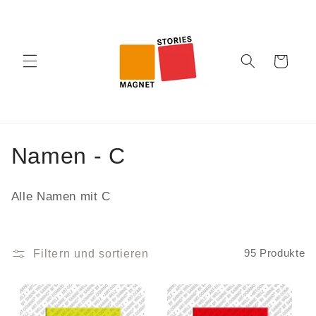
Direkt
zum
Inhalt
Warenkorb
K
Namen - C
a
Alle Namen mit C
t
e
Filtern und sortieren
95 Produkte
g
o