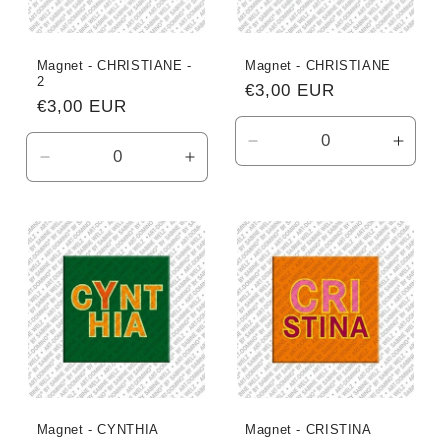
Magnet - CHRISTIANE -
Magnet - CHRISTIANE
2
Normaler
€3,00 EUR
Normaler
€3,00 EUR
Preis
Preis
Verringere
Erhö
Verringere
Erhöhe
die
die
die
die
Menge
Meng
Menge
Menge
für
für
für
für
Default
Defau
Default
Default
Title
Title
Title
Title
Magnet - CYNTHIA
Magnet - CRISTINA