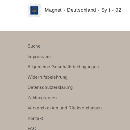
Dein
Magnet - Deutschland - Sylt - 02
Warenkorb
Wird
geladen ...
Suche
Impressum
Allgemeine Geschäftsbedingungen
Widerrufsbelehrung
Datenschutzerklärung
Zahlungsarten
Versandkosten und Rücksendungen
Kontakt
FAQ