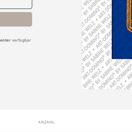
enter
verfügbar
Medien
1
in
Modal
öffnen
ANZAHL