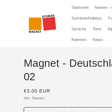
Direkt
zum
Startseite
Namen
Inhalt
Symbole/Hobbys
Fa
Sprüche
Tiere
Al
Rahmen
News
Magnet - Deutschla
02
Normaler
€3,00 EUR
Preis
Inkl. Steuern.