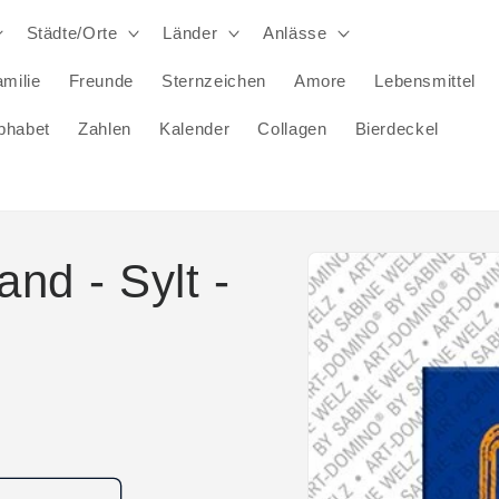
Städte/Orte
Länder
Anlässe
milie
Freunde
Sternzeichen
Amore
Lebensmittel
phabet
Zahlen
Kalender
Collagen
Bierdeckel
Zu
nd - Sylt -
Produktinformationen
springen