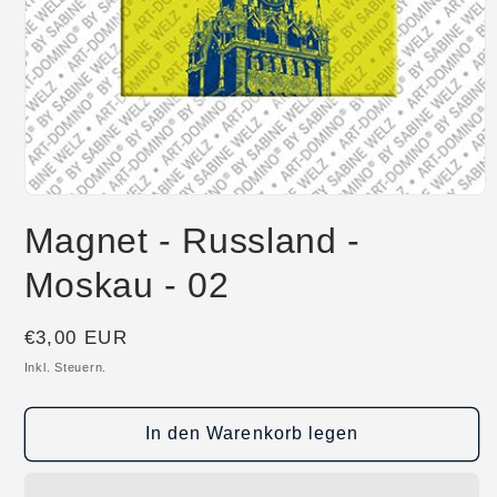
Medien
1
Magnet - Russland -
in
Modal
öffnen
Moskau - 02
Normaler
€3,00 EUR
Preis
Inkl. Steuern.
In den Warenkorb legen