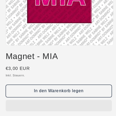
Medien
1
Magnet - MIA
in
Modal
öffnen
Normaler
€3,00 EUR
Preis
Inkl. Steuern.
In den Warenkorb legen