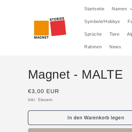
Direkt
zum
Startseite
Namen
Inhalt
Symbole/Hobbys
Fa
Sprüche
Tiere
Al
Rahmen
News
Magnet - MALTE
Normaler
€3,00 EUR
Preis
Inkl. Steuern.
In den Warenkorb legen