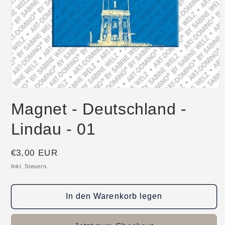
Medien
1
Magnet - Deutschland -
in
Modal
öffnen
Lindau - 01
Normaler
€3,00 EUR
Preis
Inkl. Steuern.
In den Warenkorb legen