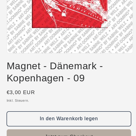
Medien
1
Magnet - Dänemark -
in
Modal
öffnen
Kopenhagen - 09
Normaler
€3,00 EUR
Preis
Inkl. Steuern.
In den Warenkorb legen