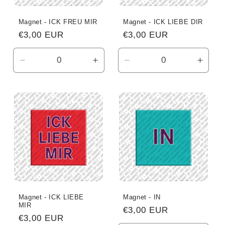
Magnet - ICK FREU MIR
Magnet - ICK LIEBE DIR
Normaler
€3,00 EUR
Normaler
€3,00 EUR
Preis
Preis
Verringere
Erhöhe
Verringere
Erhö
die
die
die
die
Menge
Menge
Menge
Meng
für
für
für
für
Default
Default
Default
Defau
Title
Title
Title
Title
Magnet - ICK LIEBE
Magnet - IN
MIR
Normaler
€3,00 EUR
Normaler
€3,00 EUR
Preis