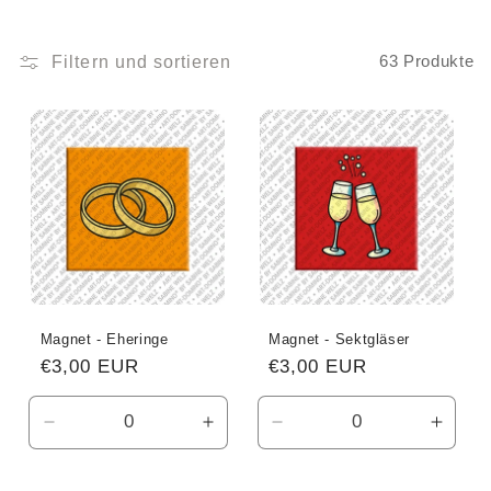
r
i
Filtern und sortieren
63 Produkte
e
:
Magnet - Eheringe
Magnet - Sektgläser
Normaler
€3,00 EUR
Normaler
€3,00 EUR
Preis
Preis
Verringere
Erhöhe
Verringere
Erhö
die
die
die
die
Menge
Menge
Menge
Meng