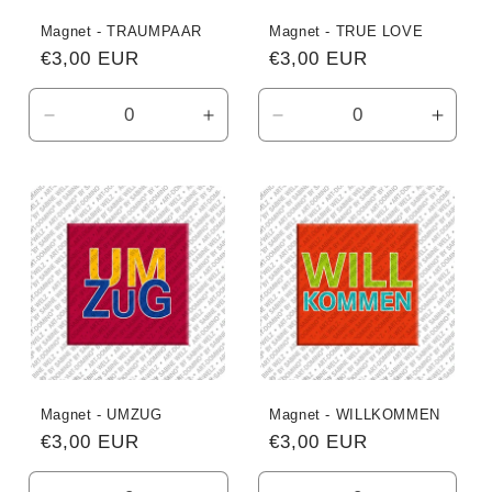
Magnet - TRAUMPAAR
Magnet - TRUE LOVE
Normaler
€3,00 EUR
Normaler
€3,00 EUR
Preis
Preis
Verringere
Erhöhe
Verringere
Erhö
die
die
die
die
Menge
Menge
Menge
Meng
für
für
für
für
Default
Default
Default
Defau
Title
Title
Title
Title
Magnet - UMZUG
Magnet - WILLKOMMEN
Normaler
€3,00 EUR
Normaler
€3,00 EUR
Preis
Preis