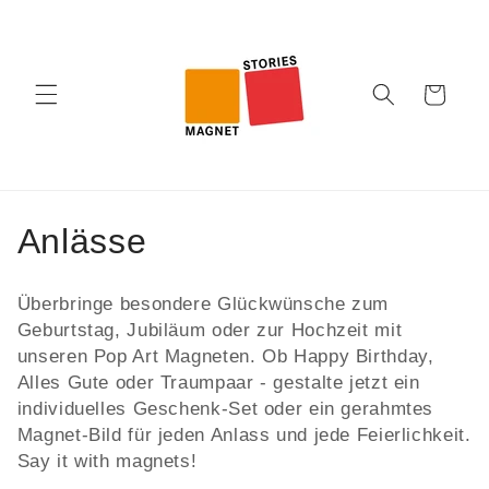
Direkt
zum
Inhalt
Warenkorb
K
Anlässe
a
Überbringe besondere Glückwünsche zum
t
Geburtstag, Jubiläum oder zur Hochzeit mit
unseren Pop Art Magneten. Ob Happy Birthday,
e
Alles Gute oder Traumpaar - gestalte jetzt ein
g
individuelles Geschenk-Set oder ein gerahmtes
Magnet-Bild für jeden Anlass und jede Feierlichkeit.
o
Say it with magnets!